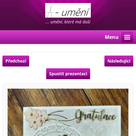
... umění, které má duši
Menu
Předchozí
Následující
Spustit prezentaci