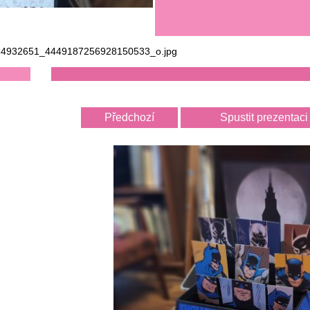
4932651_4449187256928150533_o.jpg
Předchozí
Spustit prezentaci