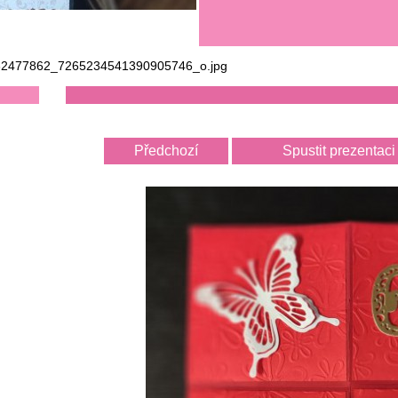
2477862_7265234541390905746_o.jpg
Předchozí
Spustit prezentaci