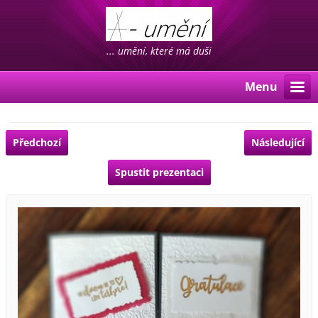
... umění, které má duši
Menu
Předchozí
Následující
Spustit prezentaci