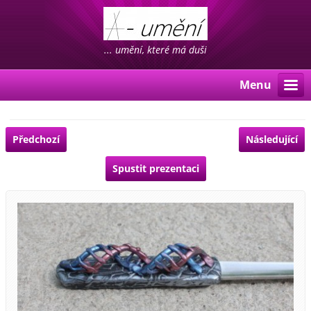
... umění, které má duši
Menu
Předchozí
Následující
Spustit prezentaci