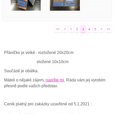
<<
<
1
2
3
4
5
>
>>
Přáníčko je velké : rozložené 20x20cm
složené 10x10cm
Součástí je obálka.
Máteli o nějaké zájem,
napište mi
. Ráda vám jej vyrobím
přesně podle vašich představ.
Ceník platný pro zakázky uzavřené od 5.1.2021 :