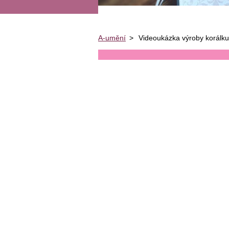
A-umění
>
Videoukázka výroby korálku